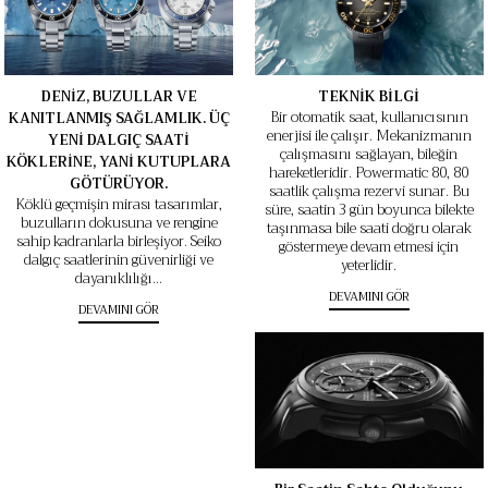
DENİZ, BUZULLAR VE
TEKNİK BİLGİ
Bir otomatik saat, kullanıcısının
KANITLANMIŞ SAĞLAMLIK. ÜÇ
enerjisi ile çalışır. Mekanizmanın
YENİ DALGIÇ SAATİ
çalışmasını sağlayan, bileğin
KÖKLERİNE, YANİ KUTUPLARA
hareketleridir. Powermatic 80, 80
GÖTÜRÜYOR.
saatlik çalışma rezervi sunar. Bu
Köklü geçmişin mirası tasarımlar,
süre, saatin 3 gün boyunca bilekte
buzulların dokusuna ve rengine
taşınmasa bile saati doğru olarak
sahip kadranlarla birleşiyor. Seiko
göstermeye devam etmesi için
dalgıç saatlerinin güvenirliği ve
yeterlidir.
dayanıklılığı...
DEVAMINI GÖR
DEVAMINI GÖR