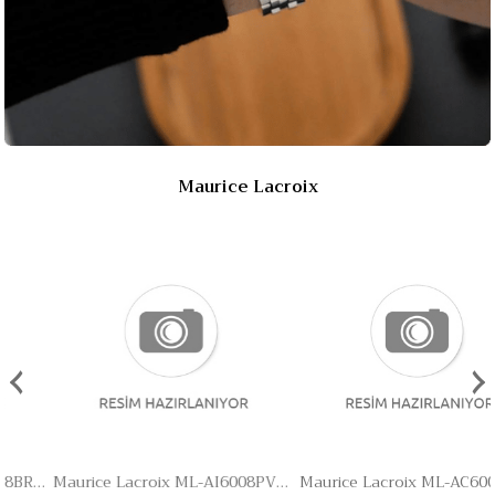
Maurice Lacroix
‹
›
Maurice Lacroix ML-AI6008PVY13130-1 Erkek Kol Saati
Maurice Lacroix ML-AC6008SSL40330-4 Erkek Kol Saati