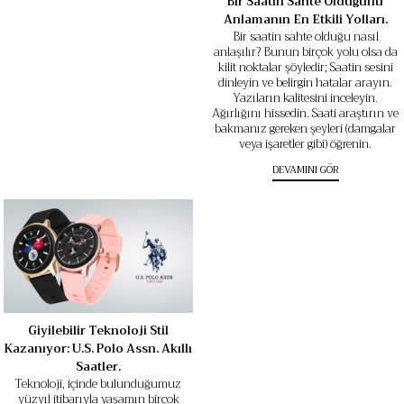
Bir Saatin Sahte Olduğunu
Anlamanın En Etkili Yolları.
Bir saatin sahte olduğu nasıl
anlaşılır? Bunun birçok yolu olsa da
kilit noktalar şöyledir; Saatin sesini
dinleyin ve belirgin hatalar arayın.
Yazıların kalitesini inceleyin.
Ağırlığını hissedin. Saati araştırın ve
bakmanız gereken şeyleri (damgalar
veya işaretler gibi) öğrenin.
DEVAMINI GÖR
Giyilebilir Teknoloji Stil
Kazanıyor: U.S. Polo Assn. Akıllı
Saatler.
Teknoloji, içinde bulunduğumuz
yüzyıl itibarıyla yaşamın birçok