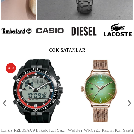
ÇOK SATANLAR
%25
‹
›
Lorus R2B05AX9 Erkek Kol Saati
Welder WRC723 Kadın Kol Saati