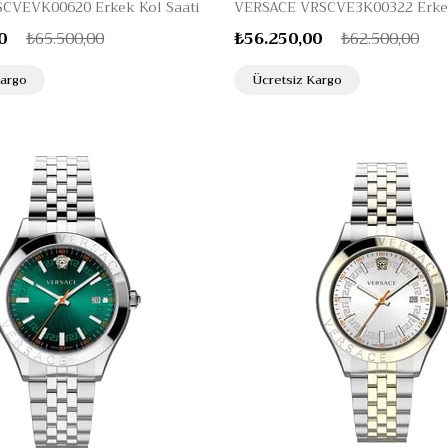
SCVEVK00620 Erkek Kol Saati
VERSACE VRSCVE3K00322 Erkek
0
₺65.500,00
₺56.250,00
₺62.500,00
Kargo
Ücretsiz Kargo