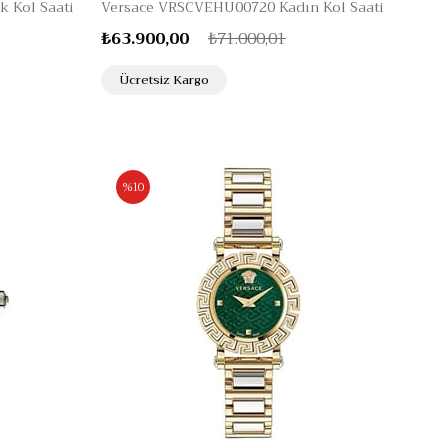
 Kol Saati
Versace VRSCVEHU00720 Kadın Kol Saati
₺63.900,00
₺71.000,01
Ücretsiz Kargo
%10