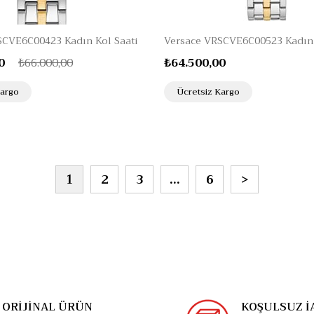
SCVE6C00423 Kadın Kol Saati
Versace VRSCVE6C00523 Kadın 
0
₺66.000,00
₺64.500,00
Kargo
Ücretsiz Kargo
1
2
3
...
6
>
ORİJİNAL ÜRÜN
KOŞULSUZ İ