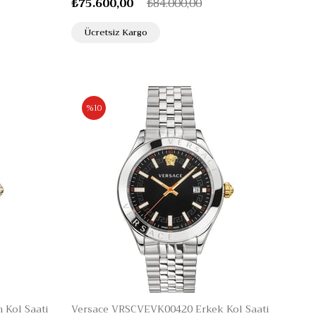
₺75.600,00
₺84.000,00
Ücretsiz Kargo
%10
Kol Saati
Versace VRSCVEVK00420 Erkek Kol Saati