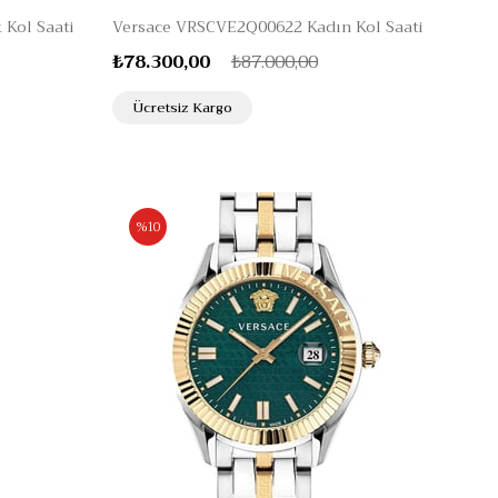
Kol Saati
Versace VRSCVE2Q00622 Kadın Kol Saati
₺78.300,00
₺87.000,00
Ücretsiz Kargo
%10