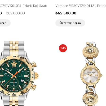
SCVEVK01021 Erkek Kol Saati
Versace VRSCVEVK01121 Erkek 
0
₺69.000,00
₺65.500,00
Kargo
Ücretsiz Kargo
%10