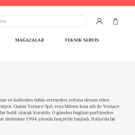
MAĞAZALAR
TEKNİK SERVİS
sıtan ve kaliteden ödün vermeden yoluna devam eden
iriyor. Gianni Versace SpA veya bilinen kısa adı ile Versace
s bir butik olarak kuruldu. O günden bugüne parfümden
t üretimine 1994 yılında İsviçre'de başladı. İtalya'da bir
aline gelmesi uzun sürmeyen, lüks yaşamak isteyenler için
öz kamaştırıcı saat tasarımlarıyla da saat tutkunlarının