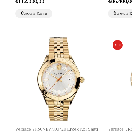
₺112.000,00
₺86.400,0
Ücretsiz Kargo
Ücretsiz 
%10
Versace VRSCVEVK00720 Erkek Kol Saati
Versace VR