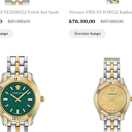
SCVE2U00522 Erkek Kol Saati
Versace VRSCVE3C00122 Kadın 
0
₺85.000,01
₺78.300,00
₺87.000,00
Kargo
Ücretsiz Kargo