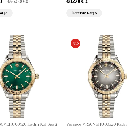
0
₺96.000,00
₺82.000,01
Kargo
Ücretsiz Kargo
%10
SCVEHU00420 Kadın Kol Saati
Versace VRSCVEHU00520 Kadın 