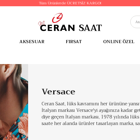
Tüm Ürünlerde ÜCRETSİZ KARGO!
AKSESUAR
FIRSAT
ONLINE ÖZEL
Versace
Ceran Saat, lüks kavramını her ürününe yan
İtalyan markası Versace'yi ayağınıza kadar get
diye geçen İtalyan markası, 1978 yılında lük
saate her alanda ürünler tasarlayan marka, saa
butikken bir anda ünlenip mağazalar zinciri h
akla gelen ilk isimlerden biri olan Versace, g