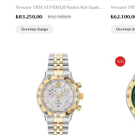
Versace VRSCVEVI00320 Kadın Kol Saati 1010407204726
Versace VR
₺83.250,00
₺92.500,01
₺62.100,0
Ücretsiz Kargo
Ücretsiz 
%10