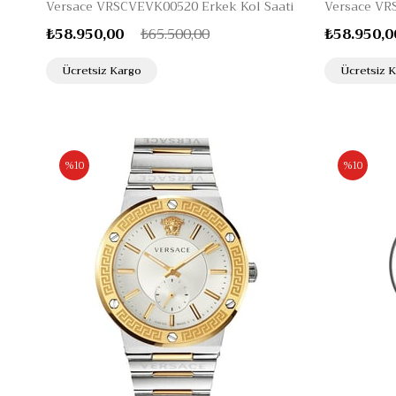
Versace VRSCVEVK00520 Erkek Kol Saati
Versace VR
₺58.950,00
₺65.500,00
₺58.950,0
Ücretsiz Kargo
Ücretsiz 
%10
%10