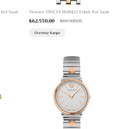
Kol Saati
Versace VRSCVE3K00422 Erkek Kol Saati
₺62.550,00
₺69.500,01
Ücretsiz Kargo