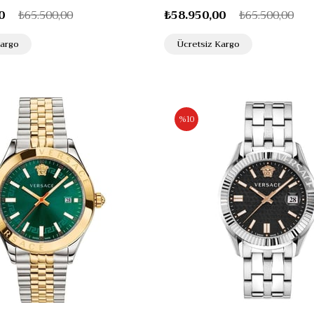
0
₺65.500,00
₺58.950,00
₺65.500,00
Kargo
Ücretsiz Kargo
%10