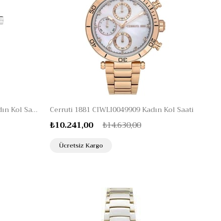
Cerruti 1881 CIWLG2225601 Kadın Kol Saati
Cerruti 1881 CIWLI0049909 Kadın Kol Saati
₺10.241,00
₺14.630,00
Ücretsiz Kargo