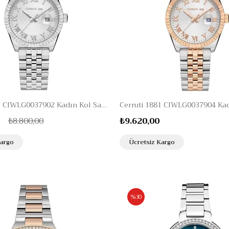
Cerruti 1881 CIWLG0037902 Kadın Kol Saati
₺8.800,00
₺9.620,00
Kargo
Ücretsiz Kargo
%30