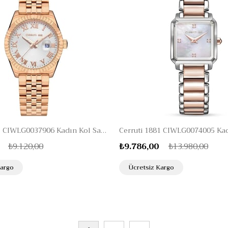
Cerruti 1881 CIWLG0037906 Kadın Kol Saati
₺9.120,00
₺9.786,00
₺13.980,00
Kargo
Ücretsiz Kargo