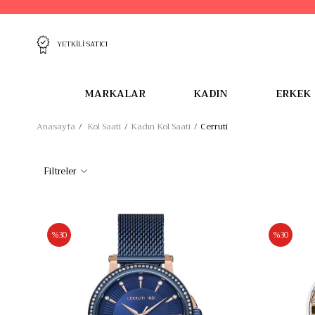
YETKİLİ SATICI
MARKALAR
KADIN
ERKEK
Anasayfa
Kol Saati
Kadın Kol Saati
Cerruti
Filtreler
%30
%30