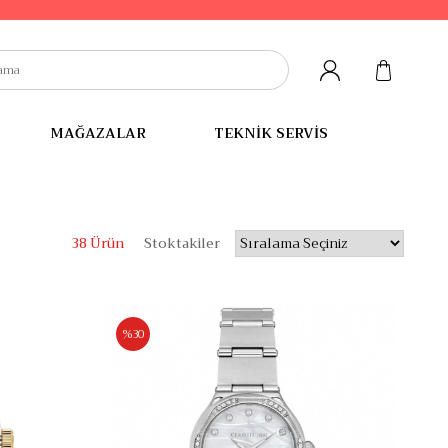
MAĞAZALAR
TEKNİK SERVİS
38 Ürün
Stoktakiler
%30