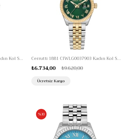
Cerrutti 1881 CIWLG0037901 Kadın Kol Saati
Cerrutti 1881 CIWLG0037903 Kadın Kol Saati
₺6.734,00
₺9.620,00
Ücretsiz Kargo
%30