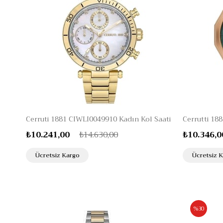
Cerruti 1881 CIWLI0049910 Kadın Kol Saati
₺10.241,00
₺14.630,00
₺10.346,0
Ücretsiz Kargo
Ücretsiz 
%30