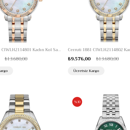
Cerruti 1881 CIWLH2114801 Kadın Kol Saati
₺13.680,00
₺9.576,00
₺13.680,00
Kargo
Ücretsiz Kargo
%30