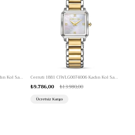
Cerruti 1881 CIWLG0074005 Kadın Kol Saati
Cerruti 1881 CIWLG0074006 Kadın Kol Saati
₺9.786,00
₺13.980,00
Ücretsiz Kargo