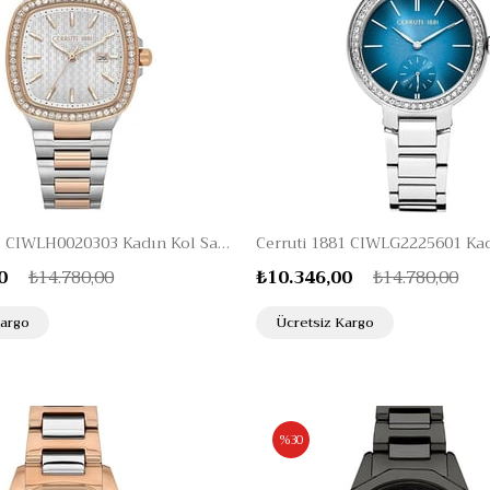
Cerruti 1881 CIWLH0020303 Kadın Kol Saati
0
₺14.780,00
₺10.346,00
₺14.780,00
Kargo
Ücretsiz Kargo
%30