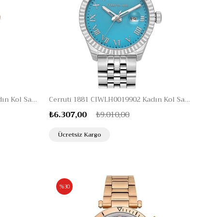
Cerruti 1881 CIWLG0037904 Kadın Kol Saati
Cerruti 1881 CIWLH0019902 Kadın Kol Saati
₺6.307,00
₺9.010,00
Ücretsiz Kargo
%30