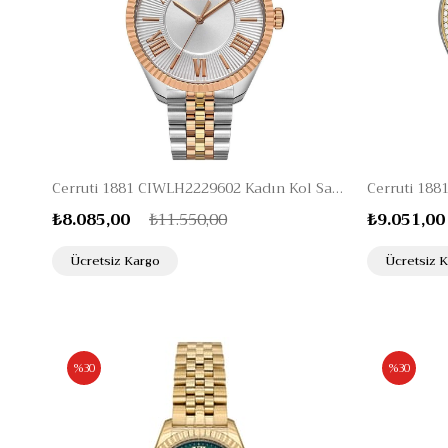
Cerruti 1881 CIWLH2229602 Kadın Kol Saati
₺8.085,00
₺11.550,00
₺9.051,00
Ücretsiz Kargo
Ücretsiz 
%30
%30