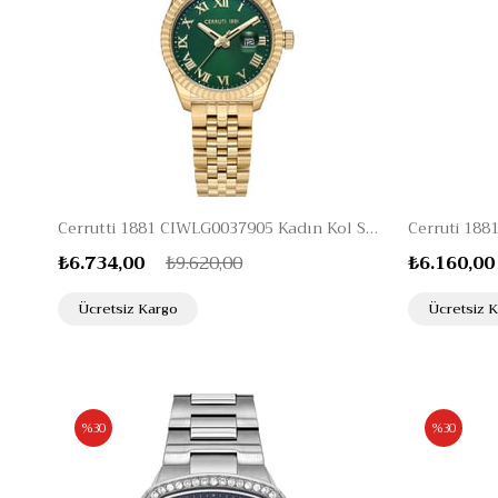
Cerrutti 1881 CIWLG0037905 Kadın Kol Saati
₺6.734,00
₺9.620,00
₺6.160,00
Ücretsiz Kargo
Ücretsiz 
%30
%30