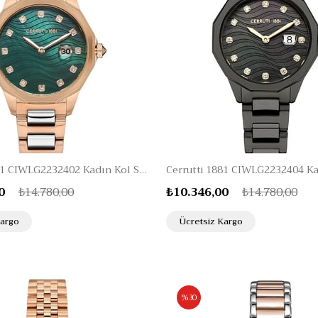
Cerrutti 1881 CIWLG2232402 Kadın Kol Saati
0
₺14.780,00
₺10.346,00
₺14.780,00
Kargo
Ücretsiz Kargo
%30