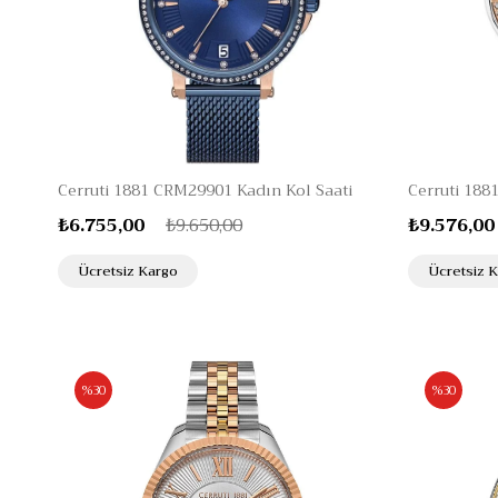
Cerruti 1881 CRM29901 Kadın Kol Saati
₺6.755,00
₺9.650,00
₺9.576,00
Ücretsiz Kargo
Ücretsiz 
%30
%30