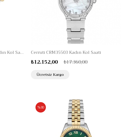
Cerruti 1881 CIWLH2114802 Kadın Kol Saati
Cerruti CRM35503 Kadın Kol Saati
₺12.152,00
₺17.360,00
Ücretsiz Kargo
%30