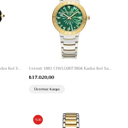
Cerrutti 1881 CIWLG2232404 Kadın Kol Saati
Cerruti 1881 CIWLG0073804 Kadın Kol Saati
₺17.020,00
Ücretsiz Kargo
%30