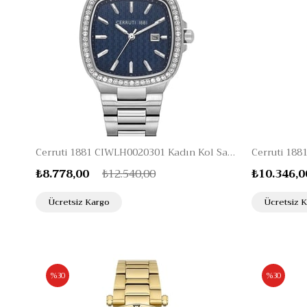
Cerruti 1881 CIWLH0020301 Kadın Kol Saati
₺8.778,00
₺12.540,00
₺10.346,0
Ücretsiz Kargo
Ücretsiz 
%30
%30