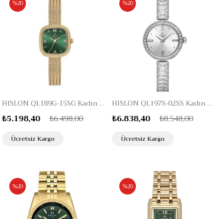
%20
%20
HISLON QL189G-15SG Kadın Kol Saati
HISLON QL197S-02SS Kadın Kol Saati
₺5.198,40
₺6.498,00
₺6.838,40
₺8.548,00
Ücretsiz Kargo
Ücretsiz Kargo
%20
%20