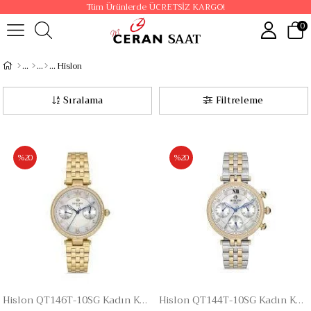
Tüm Ürünlerde ÜCRETSİZ KARGO!
0
Hislon
Sıralama
Filtreleme
%20
%20
Hislon QT146T-10SG Kadın Kol Saati
Hislon QT144T-10SG Kadın Kol Saati