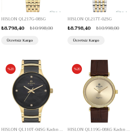
HISLON QL217G-08SG
HISLON QL217T-02SG
₺8.798,40
₺10.998,00
₺8.798,40
₺10.998,00
Ücretsiz Kargo
Ücretsiz Kargo
%20
%20
HISLON QL110T-04SG Kadın Kol Saati
HISLON QL119G-08KG Kadın Kol Saati