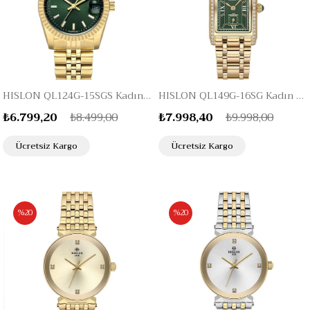
HISLON QL124G-15SGS Kadın Kol Saati
HISLON QL149G-16SG Kadın Kol Saati
₺6.799,20
₺8.499,00
₺7.998,40
₺9.998,00
Ücretsiz Kargo
Ücretsiz Kargo
%20
%20