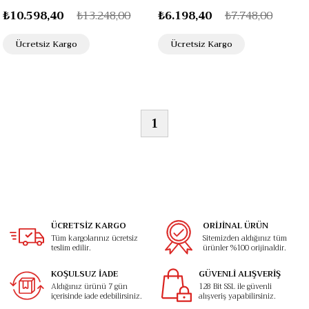
₺10.598,40
₺13.248,00
₺6.198,40
₺7.748,00
Ücretsiz Kargo
Ücretsiz Kargo
1
ÜCRETSİZ KARGO
ORİJİNAL ÜRÜN
Tüm kargolarınız ücretsiz
Sitemizden aldığınız tüm
teslim edilir.
ürünler %100 orijinaldir.
KOŞULSUZ İADE
GÜVENLİ ALIŞVERİŞ
Aldığınız ürünü 7 gün
128 Bit SSL ile güvenli
içerisinde iade edebilirsiniz.
alışveriş yapabilirsiniz.