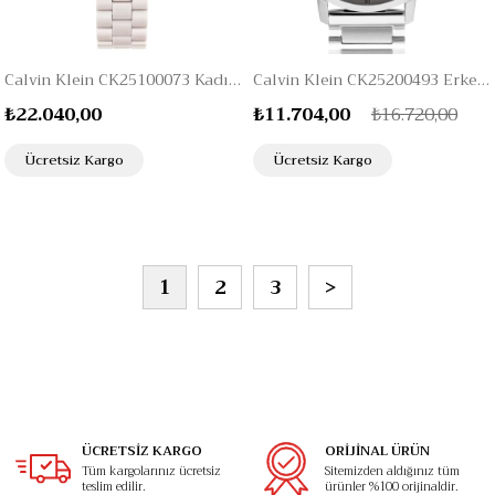
Calvin Klein CK25100073 Kadın Kol Saati
Calvin Klein CK25200493 Erkek Kol Saati
₺22.040,00
₺11.704,00
₺16.720,00
Ücretsiz Kargo
Ücretsiz Kargo
1
2
3
>
ÜCRETSİZ KARGO
ORİJİNAL ÜRÜN
Tüm kargolarınız ücretsiz
Sitemizden aldığınız tüm
teslim edilir.
ürünler %100 orijinaldir.