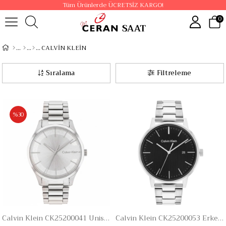
Tüm Ürünlerde ÜCRETSİZ KARGO!
0
CALVİN KLEİN
Sıralama
Filtreleme
%30
Calvin Klein CK25200041 Unisex Kol Saati
Calvin Klein CK25200053 Erkek Kol Saati