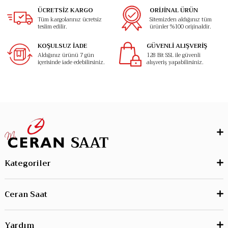
ÜCRETSİZ KARGO
ORİJİNAL ÜRÜN
Tüm kargolarınız ücretsiz
Sitemizden aldığınız tüm
teslim edilir.
ürünler %100 orijinaldir.
KOŞULSUZ İADE
GÜVENLİ ALIŞVERİŞ
Aldığınız ürünü 7 gün
128 Bit SSL ile güvenli
içerisinde iade edebilirsiniz.
alışveriş yapabilirsiniz.
Kategoriler
Ceran Saat
Yardım