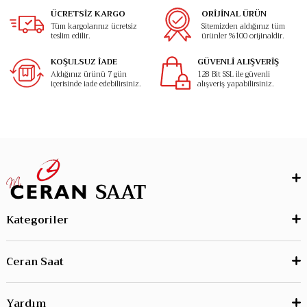
ÜCRETSİZ KARGO
ORİJİNAL ÜRÜN
Tüm kargolarınız ücretsiz
Sitemizden aldığınız tüm
teslim edilir.
ürünler %100 orijinaldir.
KOŞULSUZ İADE
GÜVENLİ ALIŞVERİŞ
Aldığınız ürünü 7 gün
128 Bit SSL ile güvenli
içerisinde iade edebilirsiniz.
alışveriş yapabilirsiniz.
Kategoriler
Ceran Saat
Yardım