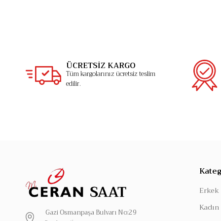
ÜCRETSİZ KARGO
Tüm kargolarınız ücretsiz teslim
edilir.
Kateg
Erkek 
Kadın 
Gazi Osmanpaşa Bulvarı No:29