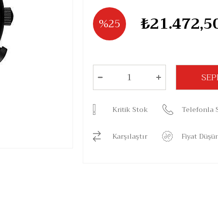
₺21.472,5
25
Kritik Stok
Telefonla S
Karşılaştır
Fiyat Düşü