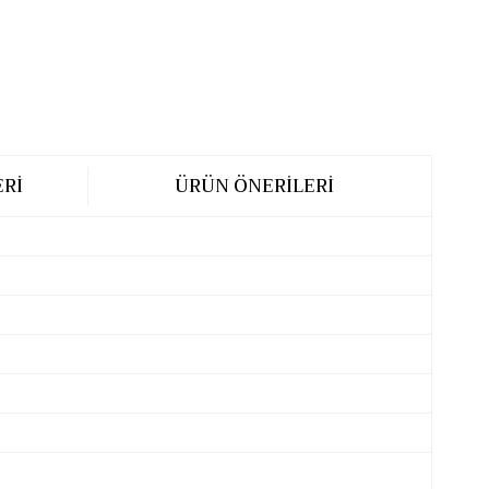
RI
ÜRÜN ÖNERILERI